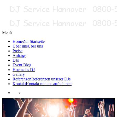
Menü
Home
Zur Startseite
Über uns
Über uns
Preise
Anfrage
DJs
Event Blog
Hochzeits DJ
Gallery
Referenzen
Referenzen unserer DJs
Kontakt
Kontakt mit uns aufnehmen