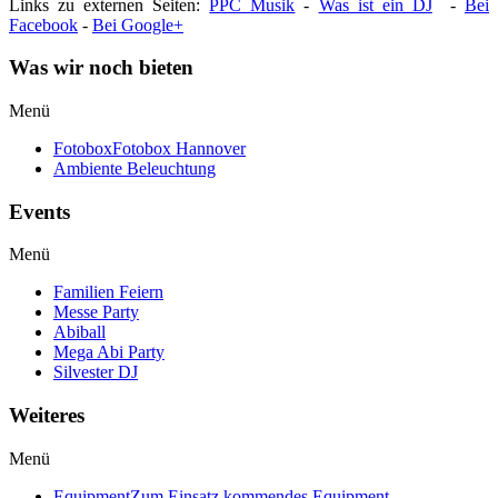
Links zu externen Seiten:
PPC Musik
-
Was ist ein DJ
-
Bei
Facebook
-
Bei Google+
Was wir noch bieten
Menü
Fotobox
Fotobox Hannover
Ambiente Beleuchtung
Events
Menü
Familien Feiern
Messe Party
Abiball
Mega Abi Party
Silvester DJ
Weiteres
Menü
Equipment
Zum Einsatz kommendes Equipment